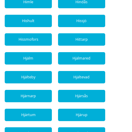
Himle
Hindås
Hishult
Hissjö
Hissmofors
Hittarp
Hjälm
Hjälmared
Hjälteby
Hjältevad
Hjärnarp
Hjärsås
Hjärtum
Hjärup