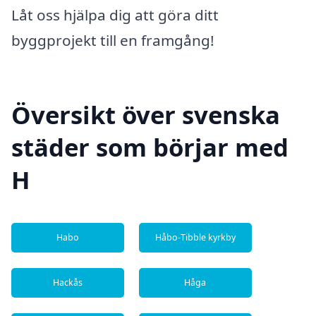
Låt oss hjälpa dig att göra ditt
byggprojekt till en framgång!
Översikt över svenska
städer som börjar med
H
Habo
Håbo-Tibble kyrkby
Hackås
Håga