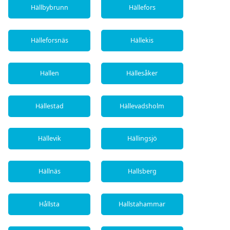
Hällbybrunn
Hällefors
Hälleforsnäs
Hällekis
Hallen
Hällesåker
Hällestad
Hällevadsholm
Hällevik
Hällingsjö
Hällnäs
Hallsberg
Hållsta
Hallstahammar