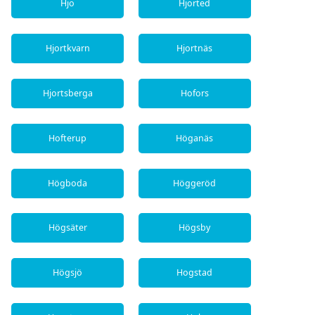
Hjo
Hjorted
Hjortkvarn
Hjortnäs
Hjortsberga
Hofors
Hofterup
Höganäs
Högboda
Höggeröd
Högsäter
Högsby
Högsjö
Hogstad