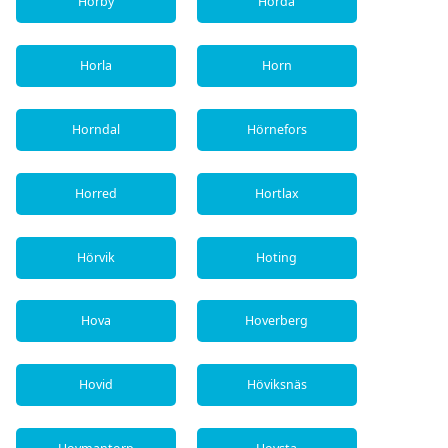
Hörby
Horda
Horla
Horn
Horndal
Hörnefors
Horred
Hortlax
Hörvik
Hoting
Hova
Hoverberg
Hovid
Höviksnäs