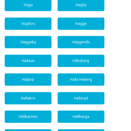
Haga
Hagby
Hagfors
Hagge
Häggeby
Häggenås
Hakkas
Håksberg
Häljarp
Halla Heberg
Hallabro
Hällaryd
Hällbäcken
Hällberga