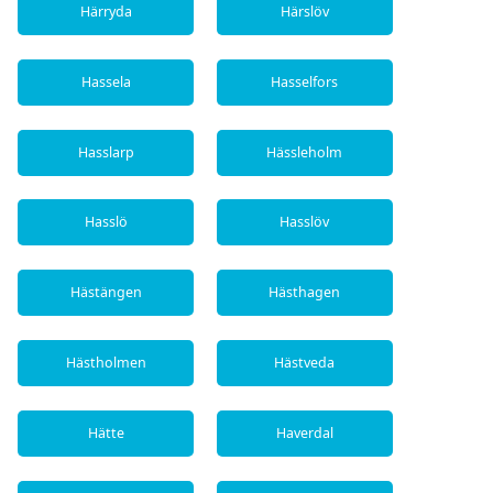
Härryda
Härslöv
Hassela
Hasselfors
Hasslarp
Hässleholm
Hasslö
Hasslöv
Hästängen
Hästhagen
Hästholmen
Hästveda
Hätte
Haverdal