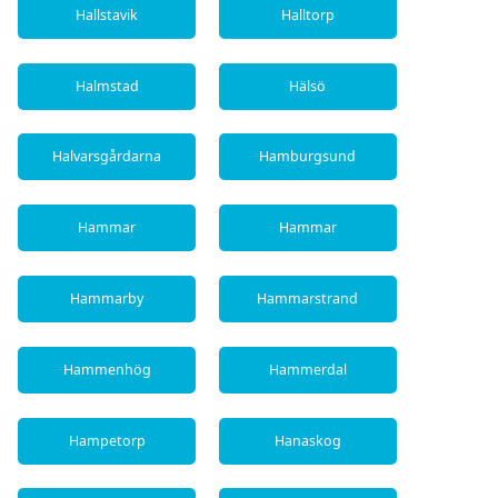
Hallstavik
Halltorp
Halmstad
Hälsö
Halvarsgårdarna
Hamburgsund
Hammar
Hammar
Hammarby
Hammarstrand
Hammenhög
Hammerdal
Hampetorp
Hanaskog