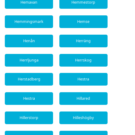
Hemavan
Hemmestorp
Hemmingsmark
Hemse
Henån
Herräng
Herrljunga
Herrskog
Herstadberg
Hestra
Hestra
Hillared
Hillerstorp
Hilleshögby