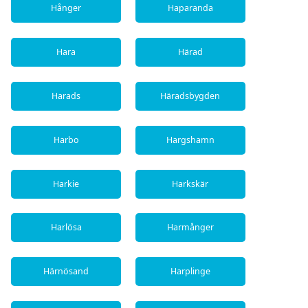
Hånger
Haparanda
Hara
Härad
Harads
Häradsbygden
Harbo
Hargshamn
Harkie
Harkskär
Harlösa
Harmånger
Härnösand
Harplinge