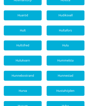
Hovmantorp
Hovsta
Huaröd
Hudiksvall
Hult
Hultafors
Hultsfred
Hulu
Hulukvarn
Hummelsta
Hunnebostrand
Hunnestad
Hurva
Hustahöjden
Husum
Hybo