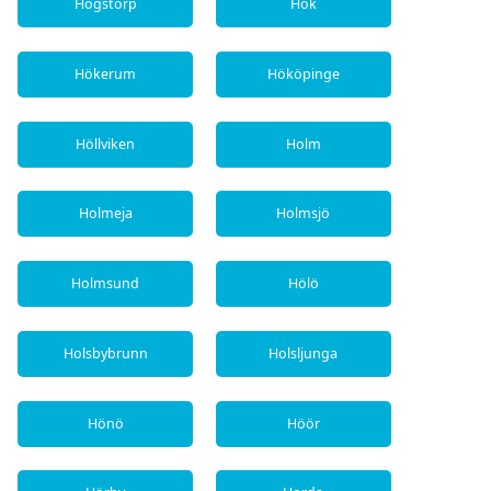
Hogstorp
Hok
Hökerum
Hököpinge
Höllviken
Holm
Holmeja
Holmsjö
Holmsund
Hölö
Holsbybrunn
Holsljunga
Hönö
Höör