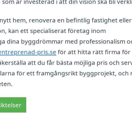
m är investerad i att din vision ska bli verkl
ytt hem, renovera en befintlig fastighet eller
 kan ett specialiserat företag inom
kliga dina byggdrömmar med professionalism o
entreprenad-pris.se
för att hitta rätt firma för
kerställa att du får bästa möjliga pris och serv
cklarna för ett framgångsrikt byggprojekt, och
eten.
iktelser