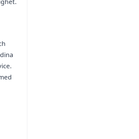
ighet.
ch
 dina
ice.
 med