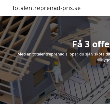
Totalentreprenad-pris.se
Få 3 off
Med en totalentreprenad slipper du själv sköta dit
tillbyg