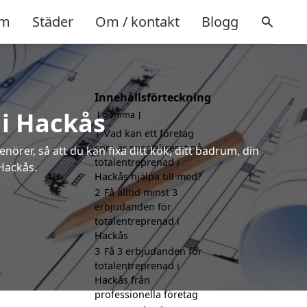
m
Städer
Om / kontakt
Blogg
Innehållsförteckning
 i Hackås
gömma
1
Vad kan ett företag
som är specialiserat på
örer, så att du kan fixa ditt kök, ditt badrum, din
totalentreprenad i
 Hackås.
Hackås hjälpa till med?
2
Få alltid minst 3
erbjudanden för
totalentreprenad i
Hackås
3
Få 3 erbjudanden för
totalentreprenad i
Hackås från
professionella företag