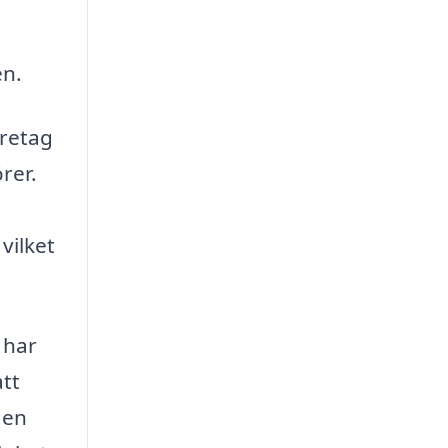
en.
öretag
rer.
vilket
 har
att
 en