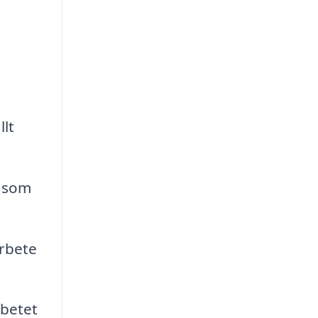
llt
såsom
arbete
rbetet