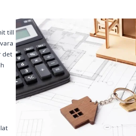
 till
 vara
 det
ch
lat