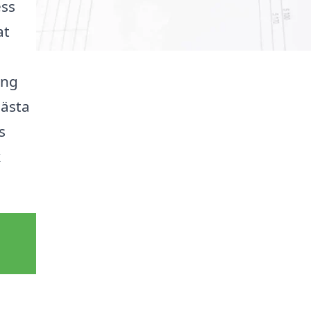
ess
at
ing
bästa
s
k