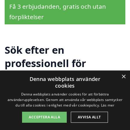
Få 3 erbjudanden, gratis och utan
förpliktelser
Sök efter en
professionell för
totalentreprenad i
×
Denna webbplats använder
cookies
andra städer nära
Denna webbplats använder cookies för att förbättra
Bergsjö
användarupplevelsen. Genom att använda vår webbplats samtycker
du till alla cookies i enlighet med vår cookiepolicy.
Läs mer
ACCEPTERA ALLA
AVVISA ALLT
Att hitta hjälp för totalentreprenad i