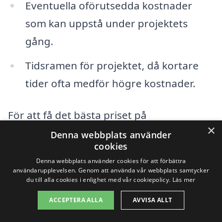
Eventuella oförutsedda kostnader
som kan uppstå under projektets
gång.
Tidsramen för projektet, då kortare
tider ofta medför högre kostnader.
För att få det bästa priset på
×
totalentreprenad i Hudiksvall är det bra
Denna webbplats använder
cookies
att jämföra flera offerter från olika
Denna webbplats använder cookies för att förbättra
entreprenörer. Genom att använda en
användarupplevelsen. Genom att använda vår webbplats samtycker
du till alla cookies i enlighet med vår cookiepolicy.
Läs mer
plattform som totalentreprenad-pris.se
ACCEPTERA ALLA
AVVISA ALLT
kan du enkelt hitta och jämföra olika