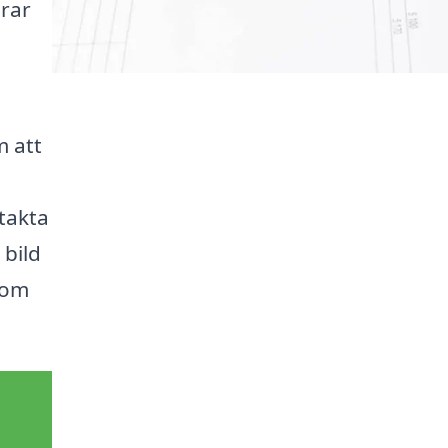
erar
 att
ntakta
 bild
som