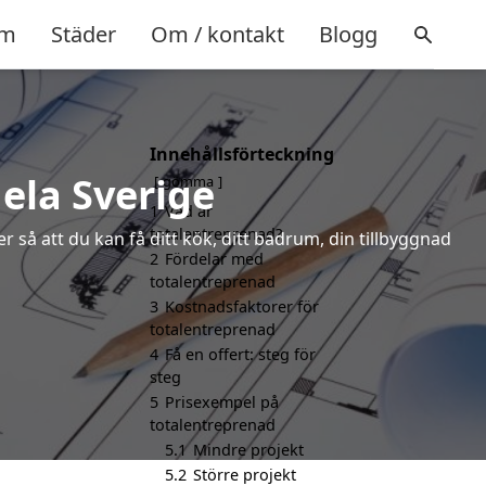
m
Städer
Om / kontakt
Blogg
Innehållsförteckning
hela Sverige
gömma
1
Vad är
totalentreprenad?
 så att du kan få ditt kök, ditt badrum, din tillbyggnad
2
Fördelar med
totalentreprenad
3
Kostnadsfaktorer för
totalentreprenad
4
Få en offert: steg för
steg
5
Prisexempel på
totalentreprenad
5.1
Mindre projekt
5.2
Större projekt