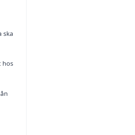
 ska
t hos
rån