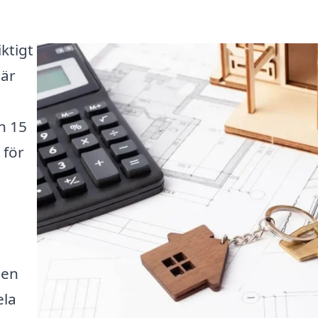
ktigt
bär
n 15
 för
 en
ela