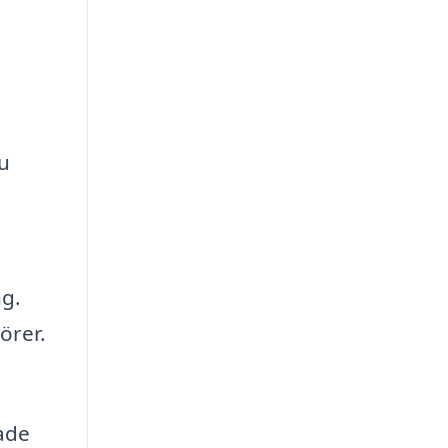
u
ng.
örer.
tade