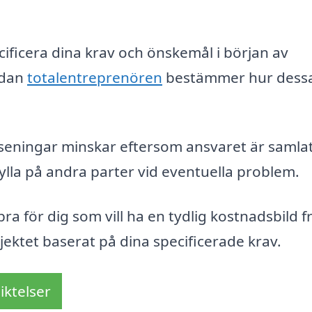
pecificera dina krav och önskemål i början av
edan
totalentreprenören
bestämmer hur dessa
förseningar minskar eftersom ansvaret är samla
ylla på andra parter vid eventuella problem.
a för dig som vill ha en tydlig kostnadsbild f
rojektet baserat på dina specificerade krav.
iktelser