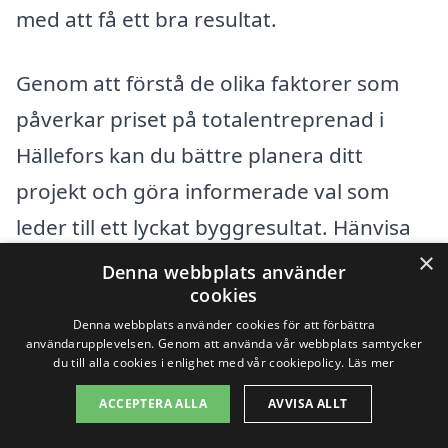
med att få ett bra resultat.
Genom att förstå de olika faktorer som
påverkar priset på totalentreprenad i
Hällefors kan du bättre planera ditt
projekt och göra informerade val som
leder till ett lyckat byggresultat. Hänvisa
×
alltid till erkända företag och kontrollera
Denna webbplats använder
cookies
vad som ingår i deras tjänster. Detta
Denna webbplats använder cookies för att förbättra
säkerställer att du får bästa möjliga värde
användarupplevelsen. Genom att använda vår webbplats samtycker
du till alla cookies i enlighet med vår cookiepolicy.
Läs mer
för dina pengar.
ACCEPTERA ALLA
AVVISA ALLT
Få 3 erbjudanden, gratis och utan