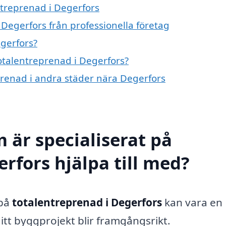
ntreprenad i Degerfors
Degerfors från professionella företag
gerfors?
totalentreprenad i Degerfors?
eprenad i andra städer nära Degerfors
 är specialiserat på
rfors hjälpa till med?
 på
totalentreprenad i Degerfors
kan vara en
ditt byggprojekt blir framgångsrikt.