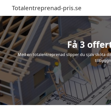
Totalentreprenad-pris.se
Få 3 offe
Med en totalentreprenad slipper du själv sköta dit
tillbygg