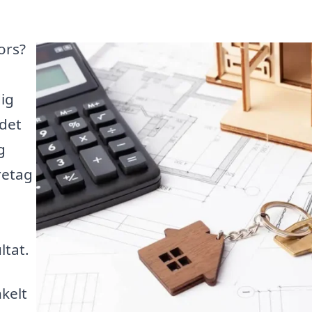
ors?
ig
 det
g
retag
ltat.
kelt