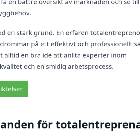
få en bättre översikt av marknaden och se till
 byggbehov.
ed en stark grund. En erfaren totalentrepren
gdrömmar på ett effektivt och professionellt sä
t alltid en bra idé att anlita experter inom
 kvalitet och en smidig arbetsprocess.
iktelser
danden för totalentreprena