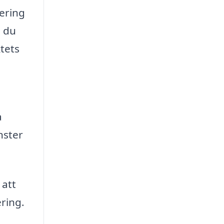
nering
n du
tets
a
nster
 att
ering.