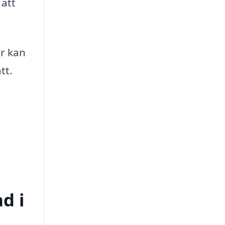
 att
ör kan
tt.
d i