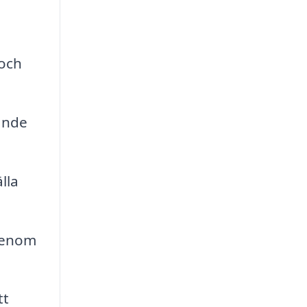
 och
rande
lla
 genom
tt