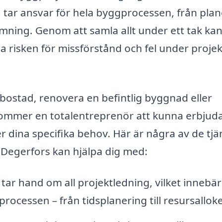
 tar ansvar för hela byggprocessen, från pla
lämning. Genom att samla allt under ett tak ka
 risken för missförstånd och fel under projek
bostad, renovera en befintlig byggnad eller
ommer en totalentreprenör att kunna erbjud
 dina specifika behov. Här är några av de tjä
 Degerfors kan hjälpa dig med:
ar hand om all projektledning, vilket innebär
rocessen – från tidsplanering till resursallok