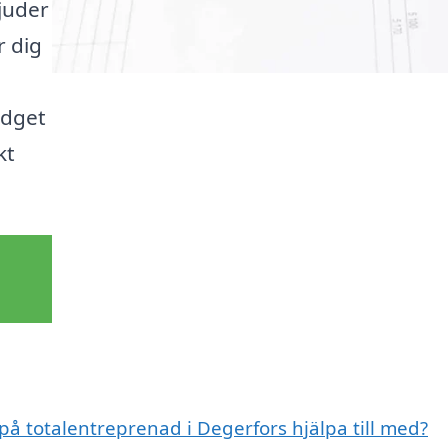
bjuder
r dig
udget
kt
 på totalentreprenad i Degerfors hjälpa till med?