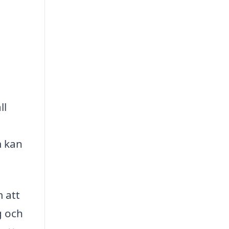
ll
m kan
 att
g och