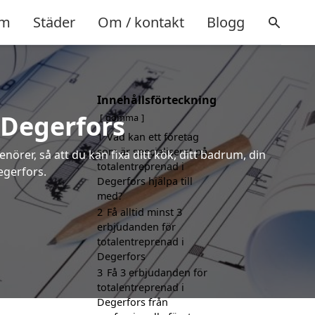
m
Städer
Om / kontakt
Blogg
Innehållsförteckning
 Degerfors
gömma
1
Vad kan ett företag
som är specialiserat på
örer, så att du kan fixa ditt kök, ditt badrum, din
totalentreprenad i
egerfors.
Degerfors hjälpa till
med?
2
Få alltid minst 3
erbjudanden för
totalentreprenad i
Degerfors
3
Få 3 erbjudanden för
totalentreprenad i
Degerfors från