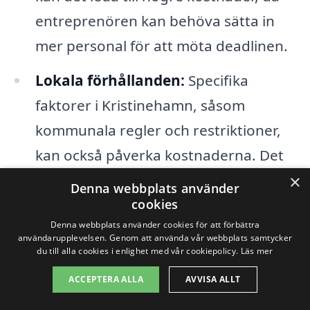
entreprenören kan behöva sätta in
mer personal för att möta deadlinen.
Lokala förhållanden:
Specifika
faktorer i Kristinehamn, såsom
kommunala regler och restriktioner,
kan också påverka kostnaderna. Det
är viktigt att välja en entreprenör som
×
Denna webbplats använder
har god kännedom om dessa
cookies
Denna webbplats använder cookies för att förbättra
aspekter.
användarupplevelsen. Genom att använda vår webbplats samtycker
du till alla cookies i enlighet med vår cookiepolicy.
Läs mer
Att hämta in flera erbjudanden kan hjälpa
ACCEPTERA ALLA
AVVISA ALLT
dig att få en bättre förståelse för priserna