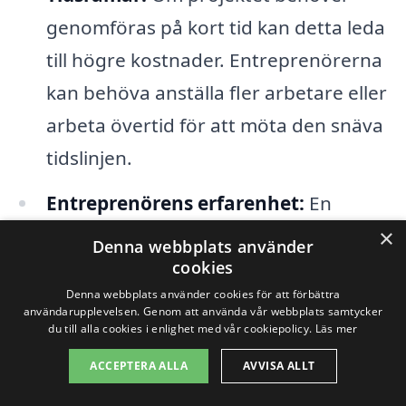
genomföras på kort tid kan detta leda
till högre kostnader. Entreprenörerna
kan behöva anställa fler arbetare eller
arbeta övertid för att möta den snäva
tidslinjen.
Entreprenörens erfarenhet:
En
etablerad entreprenör med gott rykte
×
Denna webbplats använder
kan ta ut högre priser än en ny aktör,
cookies
Denna webbplats använder cookies för att förbättra
men detta kan också bli en investering
användarupplevelsen. Genom att använda vår webbplats samtycker
i kvalitet och pålitlighet.
du till alla cookies i enlighet med vår cookiepolicy.
Läs mer
ACCEPTERA ALLA
AVVISA ALLT
För att få ett rättvist och