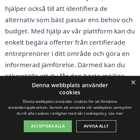
hjälper också till att identifiera de
alternativ som bäst passar ens behov och
budget. Med hjälp av vår plattform kan du
enkelt begära offerter från certifierade
entreprenörer i ditt område och göra en
informerad jämförelse. Därmed kan du
säkerställa att du får den bästa möjliga
×
Denna webbplats använder
lösningen för ditt byggprojekt i Ronneby.
cookies
Denna webbplats använder cookies för att förbättra
användarupplevelsen. Genom att använda vår webbplats samtycker
Få 3 erbjudanden, gratis och utan
du till alla cookies i enlighet med vår cookiepolicy.
Läs mer
förpliktelser
ACCEPTERA ALLA
AVVISA ALLT