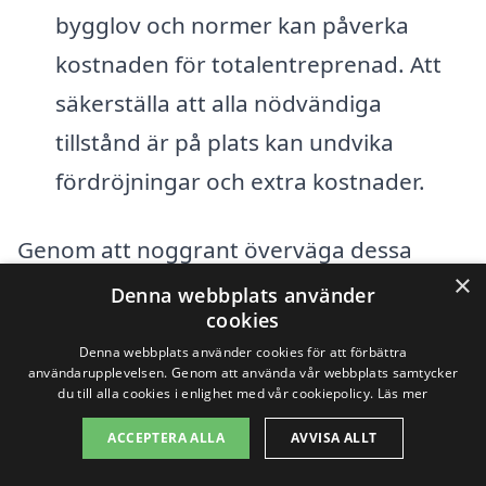
bygglov och normer kan påverka
kostnaden för totalentreprenad. Att
säkerställa att alla nödvändiga
tillstånd är på plats kan undvika
fördröjningar och extra kostnader.
Genom att noggrant överväga dessa
×
faktorer och att göra jämförelser mellan
Denna webbplats använder
cookies
olika erbjudanden från företag som
Denna webbplats använder cookies för att förbättra
erbjuder totalentreprenad i Hjärup, kan
användarupplevelsen. Genom att använda vår webbplats samtycker
du till alla cookies i enlighet med vår cookiepolicy.
Läs mer
du få en bättre överblick över vad
ACCEPTERA ALLA
AVVISA ALLT
kostnaderna kommer att bli. Vår
plattform, totalentreprenad-pris.se, gör