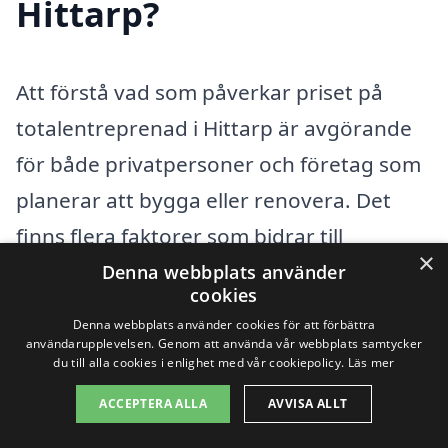
Hittarp?
Att förstå vad som påverkar priset på
totalentreprenad i Hittarp är avgörande
för både privatpersoner och företag som
planerar att bygga eller renovera. Det
finns flera faktorer som bidrar till
×
kostnaden för en totalentreprenad, och
Denna webbplats använder
cookies
att ha kunskap om dessa kan hjälpa dig
Denna webbplats använder cookies för att förbättra
att få bästa möjliga erbjudande. Nedan
användarupplevelsen. Genom att använda vår webbplats samtycker
du till alla cookies i enlighet med vår cookiepolicy.
Läs mer
följer några av de viktigaste faktorerna
ACCEPTERA ALLA
AVVISA ALLT
som spelar in: