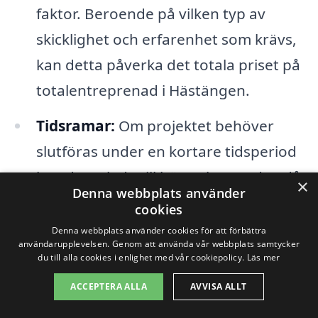
faktor. Beroende på vilken typ av
skicklighet och erfarenhet som krävs,
kan detta påverka det totala priset på
totalentreprenad i Hästängen.
Tidsramar:
Om projektet behöver
slutföras under en kortare tidsperiod
kan detta leda till högre kostnader, då
×
Denna webbplats använder
entreprenörerna måste prioritera
cookies
resurser för att möta tidsfristen.
Denna webbplats använder cookies för att förbättra
användarupplevelsen. Genom att använda vår webbplats samtycker
du till alla cookies i enlighet med vår cookiepolicy.
Läs mer
Markförhållanden:
Geografiska och
markmässiga förhållanden i
ACCEPTERA ALLA
AVVISA ALLT
Hästängen kan påverka kostnaderna.