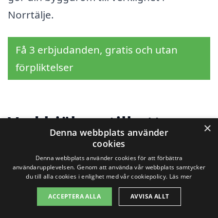
Norrtälje.
Få 3 erbjudanden, gratis och utan
förpliktelser
Vad hjälper till att
×
Denna webbplats använder
bestämma priset på
cookies
Denna webbplats använder cookies för att förbättra
totalentreprenad i
användarupplevelsen. Genom att använda vår webbplats samtycker
du till alla cookies i enlighet med vår cookiepolicy.
Läs mer
Norrtälje?
ACCEPTERA ALLA
AVVISA ALLT