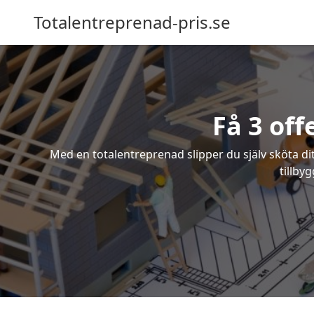
Totalentreprenad-pris.se
Få 3 off
Med en totalentreprenad slipper du själv sköta dit
tillby