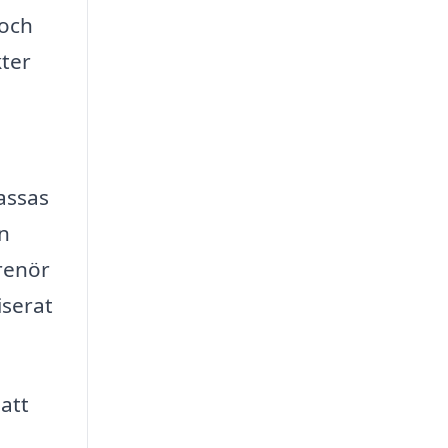
 och
kter
assas
en
renör
iserat
att