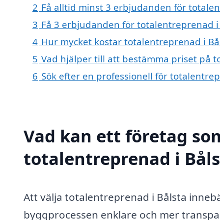
2
Få alltid minst 3 erbjudanden för totale
3
Få 3 erbjudanden för totalentreprenad i 
4
Hur mycket kostar totalentreprenad i Bå
5
Vad hjälper till att bestämma priset på t
6
Sök efter en professionell för totalentr
Vad kan ett företag som
totalentreprenad i Båls
Att välja totalentreprenad i Bålsta inneb
byggprocessen enklare och mer transpar