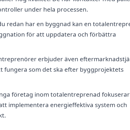
ontroller under hela processen.
u redan har en byggnad kan en totalentrepr
yggnation för att uppdatera och förbättra
ntreprenörer erbjuder även eftermarknadstjä
r att fungera som det ska efter byggprojektets
ånga företag inom totalentreprenad fokuserar
g att implementera energieffektiva system och
kt.