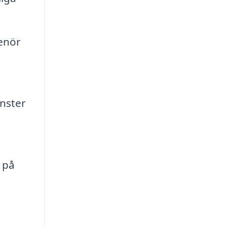
enör
nster
 på