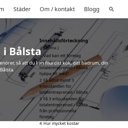
m
Städer
Om / kontakt
Blogg
Innehållsförteckning
 i Bålsta
gömma
1
Vad kan ett företag
som är specialiserat på
örer, så att du kan fixa ditt kök, ditt badrum, din
totalentreprenad i Bålsta
Bålsta.
hjälpa till med?
2
Få alltid minst 3
erbjudanden för
totalentreprenad i Bålsta
3
Få 3 erbjudanden för
totalentreprenad i Bålsta
från professionella
företag
4
Hur mycket kostar