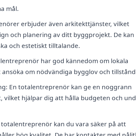
ma mål.
nörer erbjuder även arkitekttjänster, vilket
sign och planering av ditt byggprojekt. De kan
a och estetiskt tilltalande.
otalentreprenör har god kännedom om lokala
tt ansöka om nödvändiga bygglov och tillstånd
g: En totalentreprenör kan ge en noggrann
 vilket hjälpar dig att hålla budgeten och und
 totalentreprenör kan du vara säker på att
ller hög kvalitet. De har kontakter med pålit