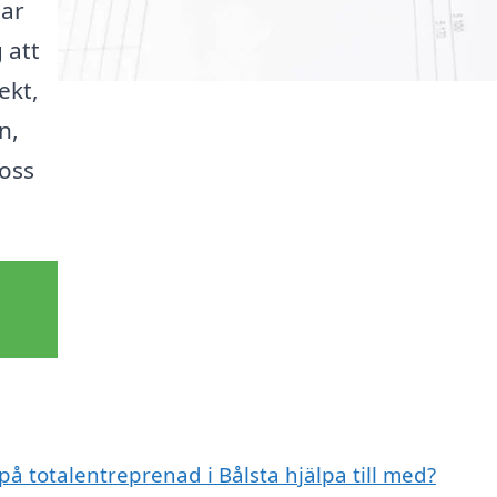
lar
g att
ekt,
n,
 oss
på totalentreprenad i Bålsta hjälpa till med?