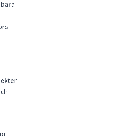
 bara
örs
pekter
och
nör