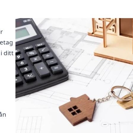
i
år
retag
 ditt
rån