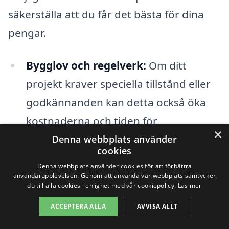
säkerställa att du får det bästa för dina
pengar.
Bygglov och regelverk:
Om ditt
projekt kräver speciella tillstånd eller
godkännanden kan detta också öka
kostnaderna och tiden för
×
entreprenaden.
Denna webbplats använder
cookies
Geografiska faktorer:
Priserna kan
Denna webbplats använder cookies för att förbättra
användarupplevelsen. Genom att använda vår webbplats samtycker
variera beroende på lokala
du till alla cookies i enlighet med vår cookiepolicy.
Läs mer
marknadsförhållanden och tillgången
ACCEPTERA ALLA
AVVISA ALLT
på arbetskraft i området.