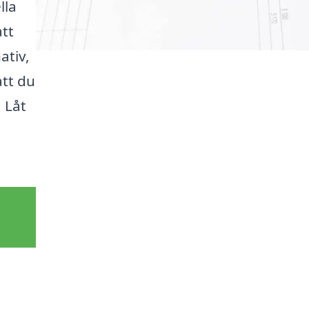
lla
att
ativ,
att du
. Låt