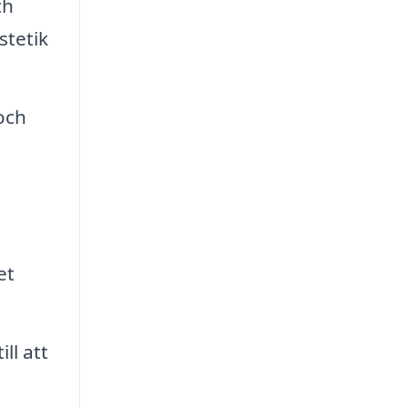
ch
stetik
och
et
ll att