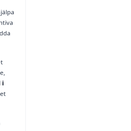
d
jälpa
ntiva
edda
t
e,
 i
det
n