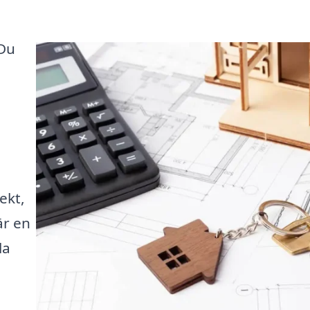
 Du
ekt,
är en
la