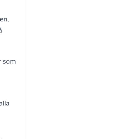
en,
å
ar som
lla