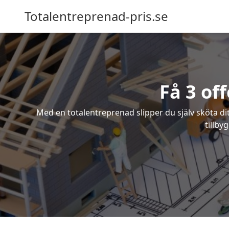
Totalentreprenad-pris.se
Få 3 of
Med en totalentreprenad slipper du själv sköta dit
tillby