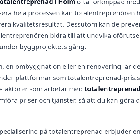
totalentreprenad i Holm
ofta förknippad me
isera hela processen kan totalentreprenören h
erera kvalitetsresultat. Dessutom kan de preve
lentreprenören bidra till att undvika oföruts
under byggprojektets gång.
, en ombyggnation eller en renovering, är de
vänder plattformar som totalentreprenad-pris.s
lika aktörer som arbetar med
totalentreprenad
jämföra priser och tjänster, så att du kan göra 
cialisering på totalentreprenad erbjuder e