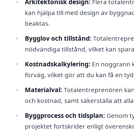
Arkitektonisk design:
Flera totalent
kan hjälpa till med design av byggnad
beaktas.
Bygglov och tillstånd:
Totalentrepre
nödvändiga tillstånd, vilket kan spar
Kostnadskalkylering:
En noggrann k
förväg, vilket gör att du kan få en t
Materialval:
Totalentreprenören kan 
och kostnad, samt säkerställa att all
Byggprocess och tidsplan:
Genom tyd
projektet fortskrider enligt överens