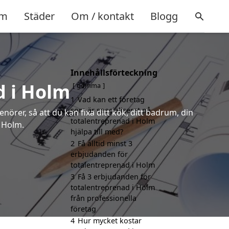
m
Städer
Om / kontakt
Blogg
Innehållsförteckning
d i Holm
gömma
1
Vad kan ett företag
som är specialiserat på
örer, så att du kan fixa ditt kök, ditt badrum, din
totalentreprenad i Holm
i Holm.
hjälpa till med?
2
Få alltid minst 3
erbjudanden för
totalentreprenad i Holm
3
Få 3 erbjudanden för
totalentreprenad i Holm
från professionella
företag
4
Hur mycket kostar