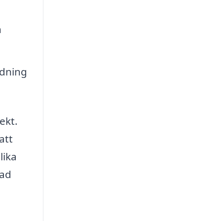
h
rdning
ekt.
att
lika
nad