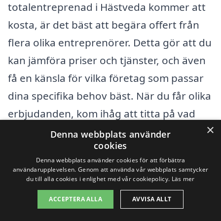
totalentreprenad i Hästveda kommer att
kosta, är det bäst att begära offert från
flera olika entreprenörer. Detta gör att du
kan jämföra priser och tjänster, och även
få en känsla för vilka företag som passar
dina specifika behov bäst. När du får olika
erbjudanden, kom ihåg att titta på vad
×
som ingår i varje offert och t.ex. om det
Denna webbplats använder
cookies
finns några dolda kostnader. Att anlita en
Denna webbplats använder cookies för att förbättra
lokal entreprenör kan också bidra till att
användarupplevelsen. Genom att använda vår webbplats samtycker
du till alla cookies i enlighet med vår cookiepolicy.
Läs mer
sänka kostnaderna, eftersom de ofta är
ACCEPTERA ALLA
AVVISA ALLT
mer insatta i de specifika krav och regler
som gäller inom området.