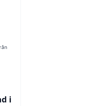
-
från
d i