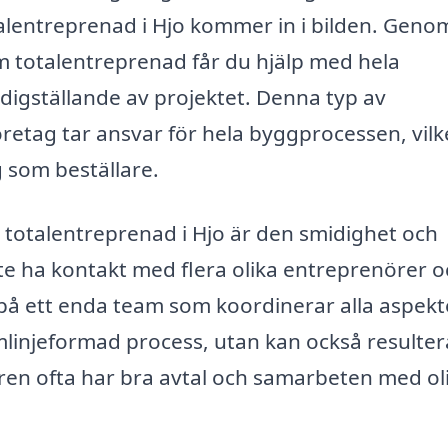
otalentreprenad i Hjo kommer in i bilden. Geno
om totalentreprenad får du hjälp med hela
ärdigställande av projektet. Denna typ av
retag tar ansvar för hela byggprocessen, vilk
g som beställare.
a totalentreprenad i Hjo är den smidighet och
e ha kontakt med flera olika entreprenörer o
g på ett enda team som koordinerar alla aspekt
linjeformad process, utan kan också resultera
ören ofta har bra avtal och samarbeten med ol