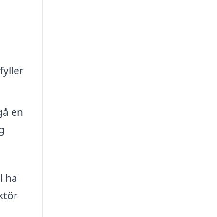
fyller
gå en
ig
l ha
ktör