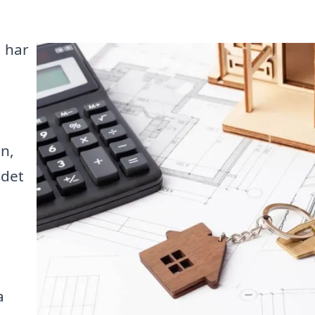
å har
.
n,
 det
a