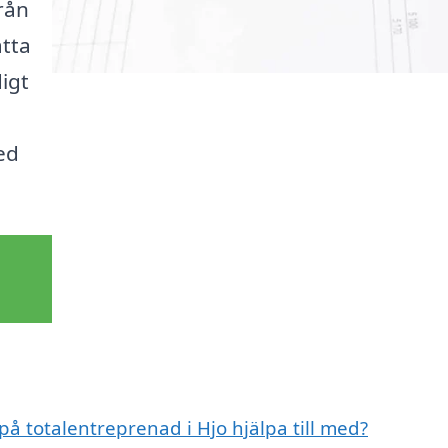
rån
atta
igt
ed
på totalentreprenad i Hjo hjälpa till med?