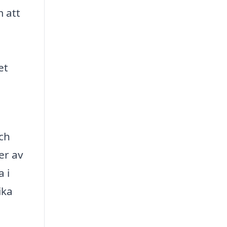
m att
et
ch
er av
 i
ika