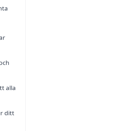
nta
ar
 och
t alla
 ditt