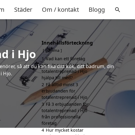
m
Städer
Om / kontakt
Blogg
Innehållsförteckning
d i Hjo
gömma
1
Vad kan ett företag
som är specialiserat på
örer, så att du kan fixa ditt kök, ditt badrum, din
totalentreprenad i Hjo
i Hjo.
hjälpa till med?
2
Få alltid minst 3
erbjudanden för
totalentreprenad i Hjo
3
Få 3 erbjudanden för
totalentreprenad i Hjo
från professionella
företag
4
Hur mycket kostar