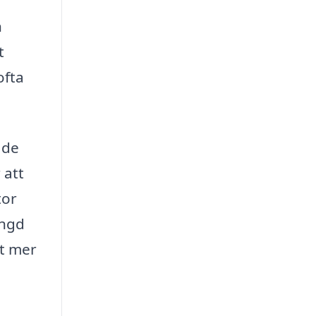
n
t
ofta
 de
 att
tor
ängd
tt mer