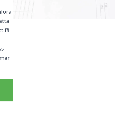
mföra
fatta
t få
ss
mmar