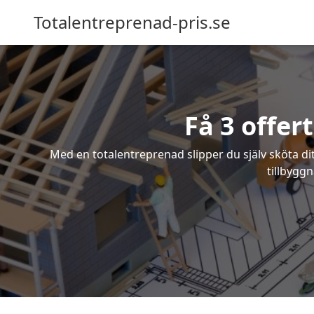
Totalentreprenad-pris.se
Få 3 offer
Med en totalentreprenad slipper du själv sköta dit
tillbyggn