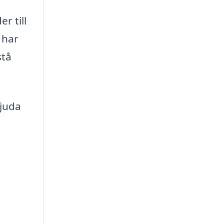
r till
 har
stå
bjuda