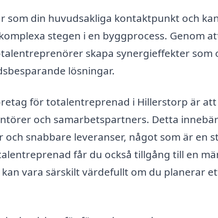
rar som din huvudsakliga kontaktpunkt och ka
d komplexa stegen i en byggprocess. Genom at
otalentreprenörer skapa synergieffekter som 
idsbesparande lösningar.
retag för totalentreprenad i Hillerstorp är att
rantörer och samarbetspartners. Detta innebär
r och snabbare leveranser, något som är en s
talentreprenad får du också tillgång till en m
 kan vara särskilt värdefullt om du planerar e