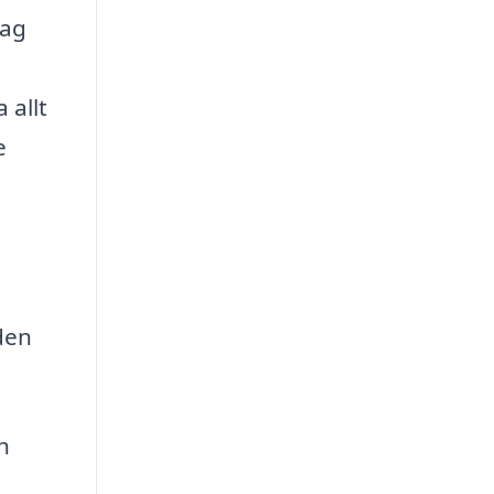
tag
 allt
e
den
h