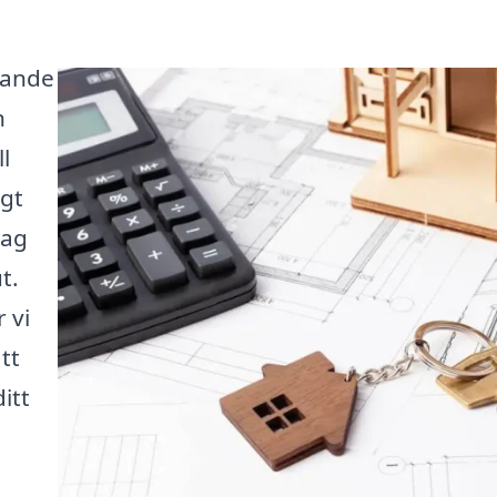
nande
n
l
igt
tag
t.
 vi
tt
itt