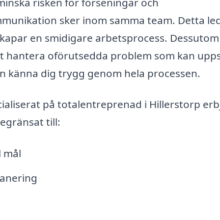
minska risken för förseningar och
munikation sker inom samma team. Detta lede
t skapar en smidigare arbetsprocess. Dessutom
att hantera oförutsedda problem som kan upp
an känna dig trygg genom hela processen.
aliserat på totalentreprenad i Hillerstorp er
egränsat till:
l mål
lanering
l