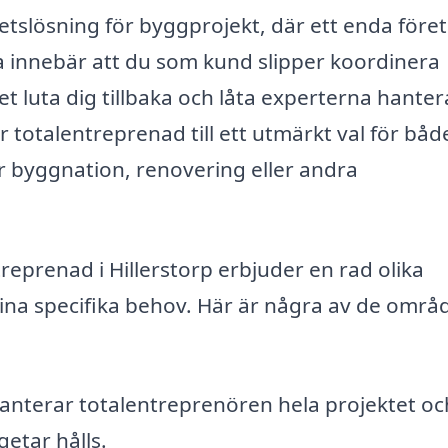
hetslösning för byggprojekt, där ett enda före
a innebär att du som kund slipper koordinera
t luta dig tillbaka och låta experterna hantera
 totalentreprenad till ett utmärkt val för båd
 byggnation, renovering eller andra
reprenad i Hillerstorp erbjuder en rad olika
dina specifika behov. Här är några av de områ
, hanterar totalentreprenören hela projektet oc
getar hålls.