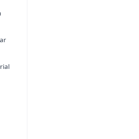
h
ar
ial