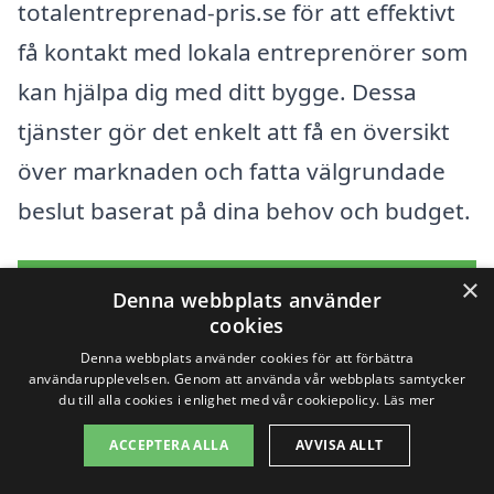
totalentreprenad-pris.se för att effektivt
få kontakt med lokala entreprenörer som
kan hjälpa dig med ditt bygge. Dessa
tjänster gör det enkelt att få en översikt
över marknaden och fatta välgrundade
beslut baserat på dina behov och budget.
×
Få 3 erbjudanden, gratis och utan
Denna webbplats använder
cookies
förpliktelser
Denna webbplats använder cookies för att förbättra
användarupplevelsen. Genom att använda vår webbplats samtycker
du till alla cookies i enlighet med vår cookiepolicy.
Läs mer
Sök efter en
ACCEPTERA ALLA
AVVISA ALLT