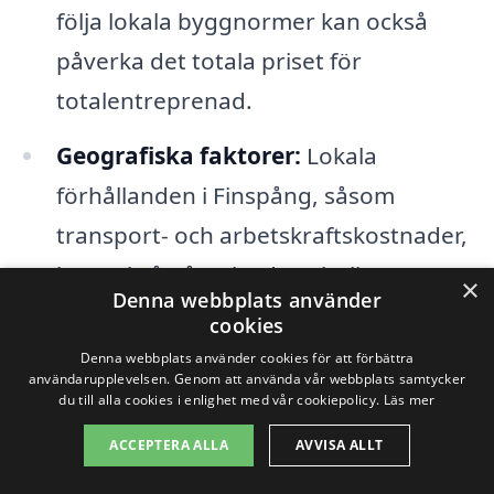
följa lokala byggnormer kan också
påverka det totala priset för
totalentreprenad.
Geografiska faktorer:
Lokala
förhållanden i Finspång, såsom
transport- och arbetskraftskostnader,
kan också påverka den slutliga
×
Denna webbplats använder
prissättningen.
cookies
Denna webbplats använder cookies för att förbättra
En annan viktig aspekt att tänka på är den
användarupplevelsen. Genom att använda vår webbplats samtycker
du till alla cookies i enlighet med vår cookiepolicy.
Läs mer
enskilda entreprenörens erbjudande.
ACCEPTERA ALLA
AVVISA ALLT
Priserna kan variera mellan olika företag