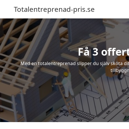
Totalentreprenad-pris.se
Få 3 offe
Med en totalentreprenad slipper du själv sköta dit
tillbygg