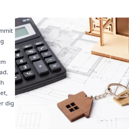
ommit
ig
om
ad.
ch
et,
r dig