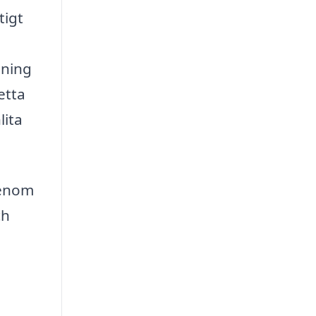
tigt
sning
etta
lita
genom
ch