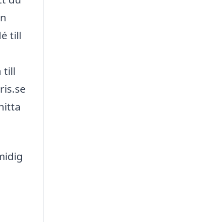
en
 till
till
ris.se
hitta
midig