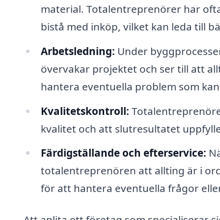
material. Totalentreprenörer har oft
bistå med inköp, vilket kan leda till bä
Arbetsledning:
Under byggprocessen 
övervakar projektet och ser till att al
hantera eventuella problem som kan 
Kvalitetskontroll:
Totalentreprenören
kvalitet och att slutresultatet uppfy
Färdigställande och efterservice:
Nä
totalentreprenören att allting är i o
för att hantera eventuella frågor el
Att anlita ett företag som specialiserar s