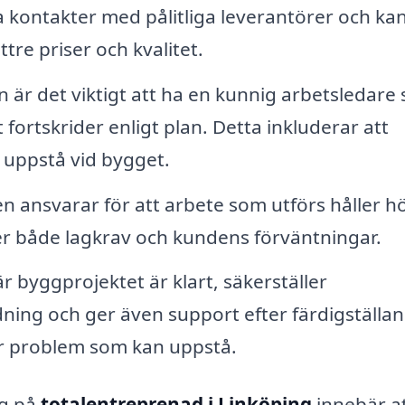
a kontakter med pålitliga leverantörer och ka
ttre priser och kvalitet.
är det viktigt att ha en kunnig arbetsledare
lt fortskrider enligt plan. Detta inkluderar att
uppstå vid bygget.
 ansvarar för att arbete som utförs håller h
ller både lagkrav och kundens förväntningar.
r byggprojektet är klart, säkerställer
rdning och ger även support efter färdigställa
ler problem som kan uppstå.
ig på
totalentreprenad i Linköping
innebär a