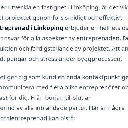
 utveckla en fastighet i Linköping, är det vik
 att projektet genomförs smidigt och effektivt.
treprenad i Linköping
erbjuder en helhetslö
r ansvar för alla aspekter av entreprenaden. D
uktion och färdigställande av projektet. Att an
id, pengar och stress under byggprocessen.
t det ger dig som kund en enda kontaktpunkt 
r kommunicera med flera olika entreprenörer o
t för dig. Från början till slut är
ring av alla inblandade parter. Här är några
totalentreprenad kan bistå: