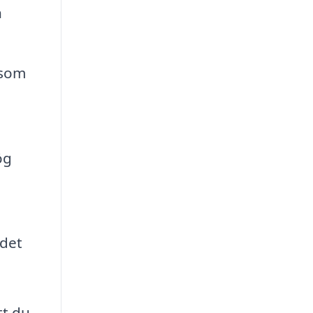
n
 som
ög
ndet
tt du