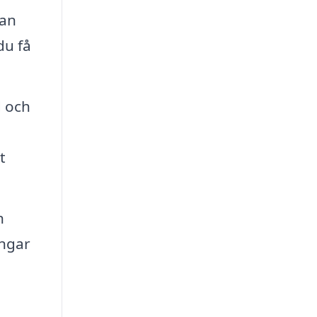
lan
du få
d och
t
h
ingar