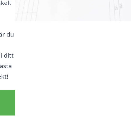
kelt
är du
 ditt
bästa
kt!