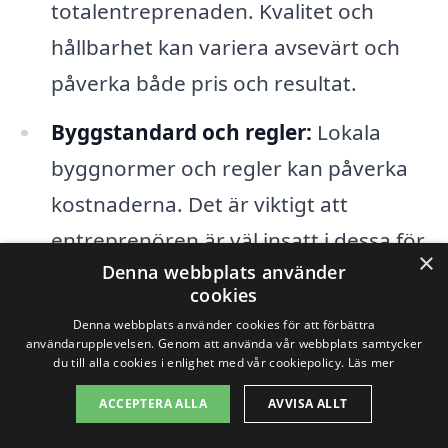
totalentreprenaden. Kvalitet och
hållbarhet kan variera avsevärt och
påverka både pris och resultat.
Byggstandard och regler:
Lokala
byggnormer och regler kan påverka
kostnaderna. Det är viktigt att
entreprenören är väl insatt i dessa för
×
Denna webbplats använder
att undvika oväntade kostnader.
cookies
Tid för genomförande:
En snabbare
Denna webbplats använder cookies för att förbättra
användarupplevelsen. Genom att använda vår webbplats samtycker
tidsplan kan ibland innebära högre
du till alla cookies i enlighet med vår cookiepolicy.
Läs mer
kostnader på grund av behovet av fler
ACCEPTERA ALLA
AVVISA ALLT
arbetare eller ökat materialinköp.