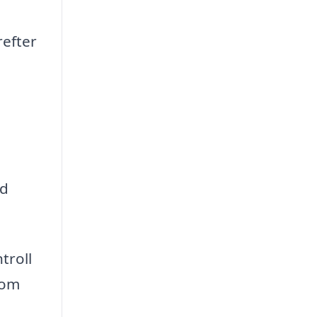
refter
nd
troll
nom