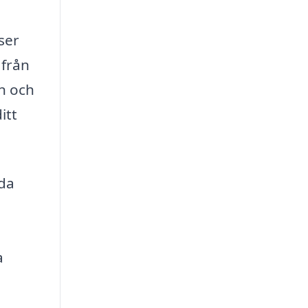
ser
 från
on och
itt
nda
a