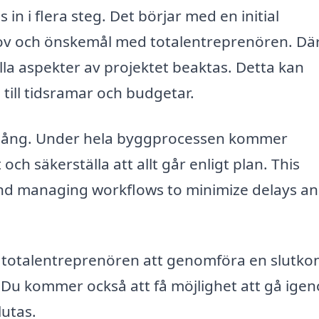
in i flera steg. Det börjar med en initial
hov och önskemål med totalentreprenören. Dä
a aspekter av projektet beaktas. Detta kan
 till tidsramar och budgetar.
 igång. Under hela byggprocessen kommer
ch säkerställa att allt går enligt plan. This
and managing workflows to minimize delays a
otalentreprenören att genomföra en slutkon
ka. Du kommer också att få möjlighet att gå ige
lutas.