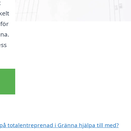
t
kelt
 för
nna.
ess
 på totalentreprenad i Gränna hjälpa till med?