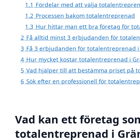
1.1
Fördelar med att välja totalentrepre
1.2
Processen bakom totalentreprenad
1.3
Hur hittar man ett bra företag för t
2
Få alltid minst 3 erbjudanden för total
3
Få 3 erbjudanden för totalentreprenad i
4
Hur mycket kostar totalentreprenad i G
5
Vad hjälper till att bestämma priset på 
6
Sök efter en professionell för totalentr
Vad kan ett företag som
totalentreprenad i Grä