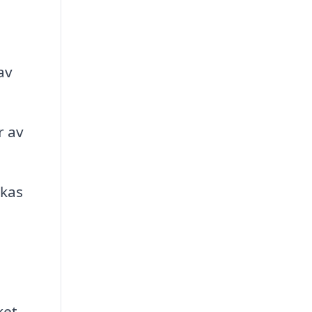
av
r av
skas
ket