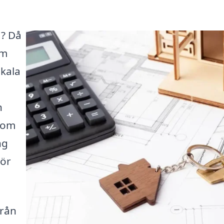
a? Då
rm
okala
n
t om
ng
nör
från