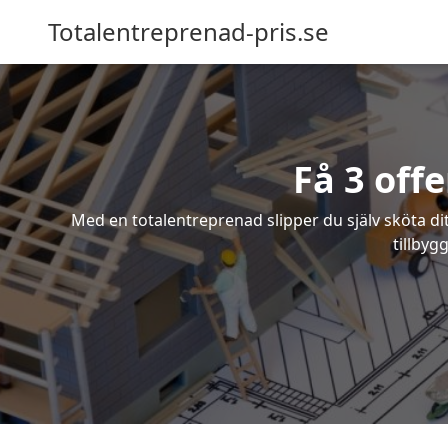
Totalentreprenad-pris.se
Få 3 off
Med en totalentreprenad slipper du själv sköta dit
tillbyg