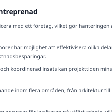
entreprenad
ra med ett företag, vilket gör hanteringen 
rer har möjlighet att effektivisera olika dela
ostnadsbesparingar.
och koordinerad insats kan projekttiden min
nnande inom flera områden, från arkitektur till
 ansvarar för kvaliteten på utfört arbete, vil