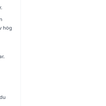
r.
n
av hög
ar.
 du