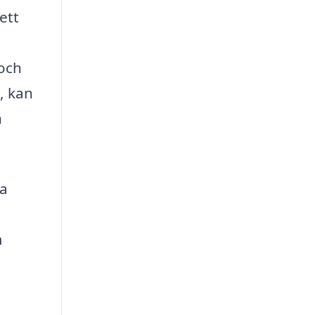
ett
 och
, kan
h
ra
m