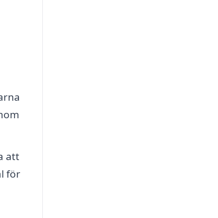
farna
enom
a att
l för