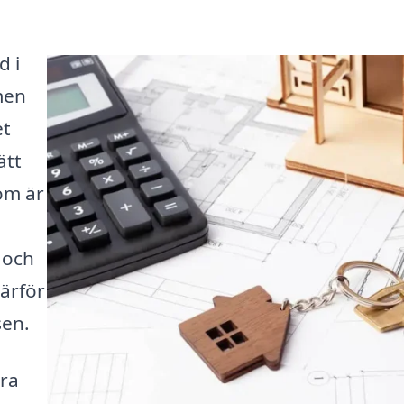
d i
men
et
ätt
som är
,
e och
ärför
sen.
öra