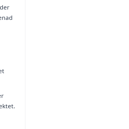
nder
renad
et
er
ektet.