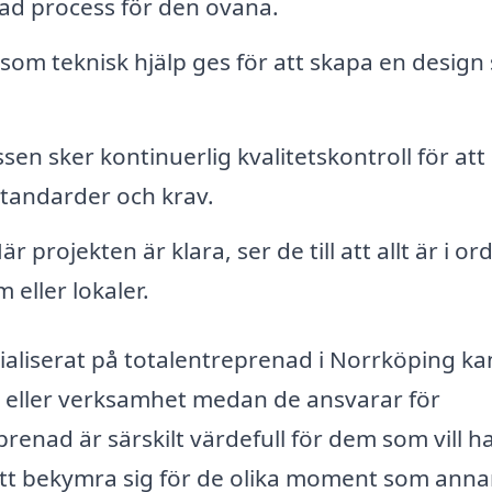
rad process för den ovana.
 som teknisk hjälp ges för att skapa en desig
n sker kontinuerlig kvalitetskontroll för att
 standarder och krav.
r projekten är klara, ser de till att allt är i or
 eller lokaler.
ialiserat på totalentreprenad i Norrköping ka
liv eller verksamhet medan de ansvarar för
renad är särskilt värdefull för dem som vill h
 att bekymra sig för de olika moment som anna