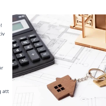
!
iv
ör
 att