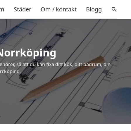
m
Städer
Om / kontakt
Blogg
 Norrköping
örer, så att du kan fixa ditt kök, ditt badrum, din
orrköping.