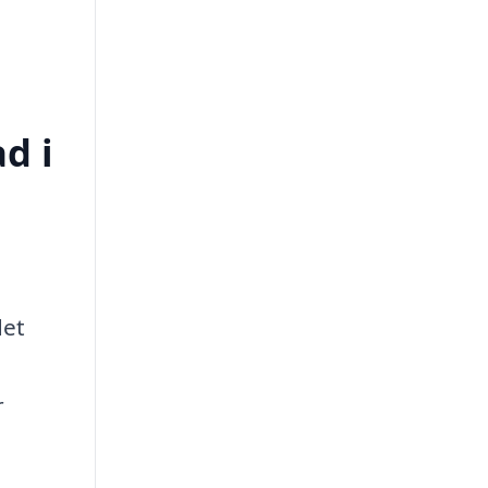
d i
det
r