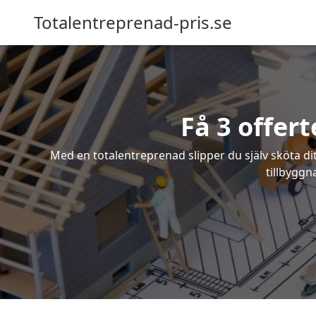
Totalentreprenad-pris.se
Få 3 offer
Med en totalentreprenad slipper du själv sköta dit
tillbyggn