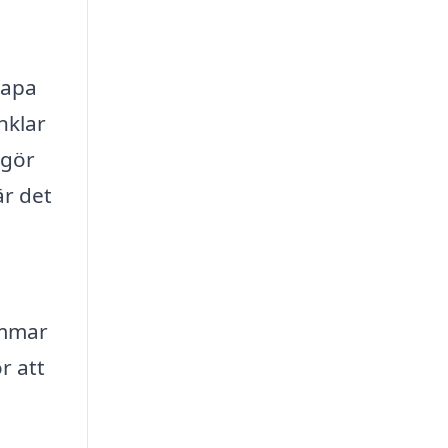
kapa
nklar
 gör
är det
ömmar
r att