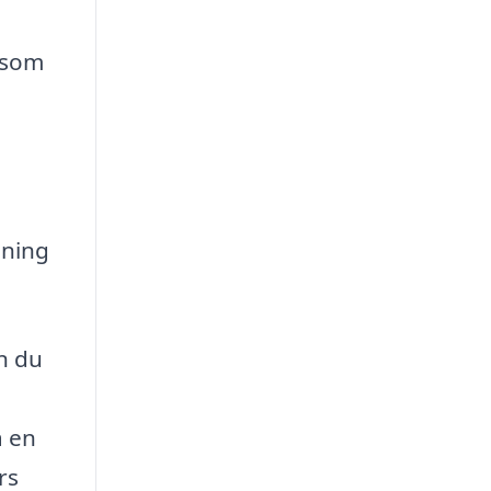
n som
dning
n du
a en
rs