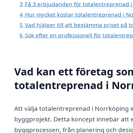
3
Få 3 erbjudanden för totalentreprenad i
4
Hur mycket kostar totalentreprenad i N
5
Vad hjälper till att bestämma priset på 
6
Sök efter en professionell för totalentr
Vad kan ett företag som
totalentreprenad i Nor
Att välja totalentreprenad i Norrköping i
byggprojekt. Detta koncept innebär att 
byggprocessen, från planering och design