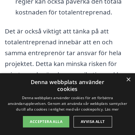
regler kan också påverka den totala
kostnaden för totalentreprenad.
Det är också viktigt att tänka på att
totalentreprenad innebär att en och
samma entreprenör tar ansvar för hela
projektet. Detta kan minska risken för
misstag och göra kommunikation enklare,
×
Denna webbplats använder
vilket kan påverka den övergripande
cookies
kostnaden positivt. För att få en
Denna webbplats använder cookies för att förbättra
användarupplevelsen. Genom att använda vår webbplats samtycker
rättvisande kostnad är det alltid bra att
du till alla cookies i enlighet med vår cookiepolicy.
Läs mer
jämföra olika offerter från entreprenörer i
ACCEPTERA ALLA
AVVISA ALLT
Skara. Genom att använda en plattform