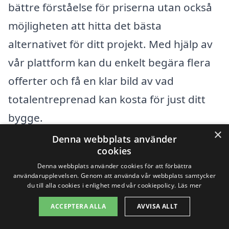
bättre förståelse för priserna utan också
möjligheten att hitta det bästa
alternativet för ditt projekt. Med hjälp av
vår plattform kan du enkelt begära flera
offerter och få en klar bild av vad
totalentreprenad kan kosta för just ditt
bygge.
×
Denna webbplats använder
cookies
Få 3 erbjudanden, gratis och utan
Denna webbplats använder cookies för att förbättra
förpliktelser
användarupplevelsen. Genom att använda vår webbplats samtycker
du till alla cookies i enlighet med vår cookiepolicy.
Läs mer
ACCEPTERA ALLA
AVVISA ALLT