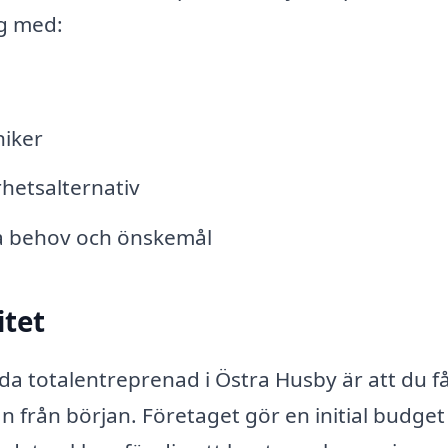
ig med:
niker
hetsalternativ
ina behov och önskemål
itet
a totalentreprenad i Östra Husby är att du f
n från början. Företaget gör en initial budge