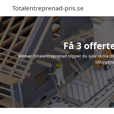
Totalentreprenad-pris.se
Få 3 offert
Med en totalentreprenad slipper du själv sköta dit
tillbyggn