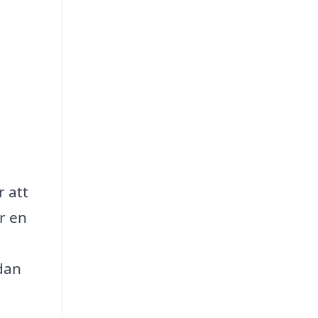
 att
r en
dan