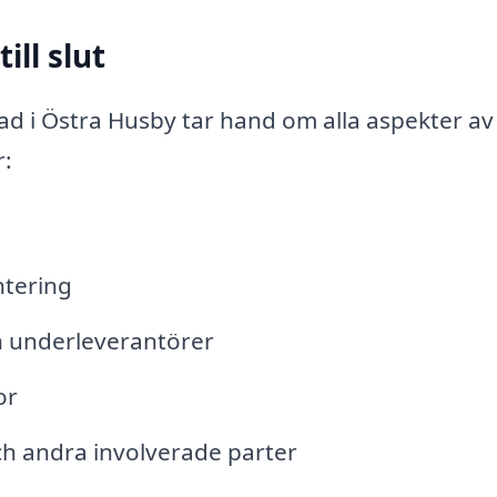
ill slut
d i Östra Husby tar hand om alla aspekter av 
r:
tering
h underleverantörer
or
 andra involverade parter