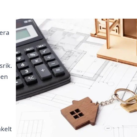
vera
rik.
 en
kelt