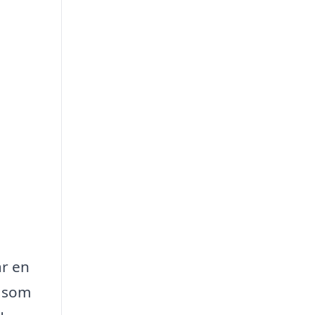
år en
t som