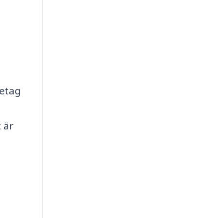
retag
 är