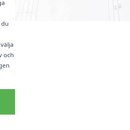
ga
 du
välja
v och
ägen