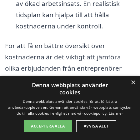
av ökad arbetsinsats. En realistisk
tidsplan kan hjälpa till att hålla
kostnaderna under kontroll.
För att få en bättre översikt över
kostnaderna är det viktigt att jämföra
olika erbjudanden från entreprenörer
som specialiserar sig på
×
Denna webbplats använder
totalentreprenad i Ekängen
. Genom att
cookies
använda en plattform som
Denna webbplats använder cookies för att förbättra
användarupplevelsen. Genom att använda vår webbplats samtycker
totalentreprenad-pris.se kan du enkelt
du till alla cookies i enlighet med vår cookiepolicy.
Läs mer
samla in och jämföra priser från olika
ACCEPTERA ALLA
AVVISA ALLT
företag i din närhet. Tjänsten hjälper dig