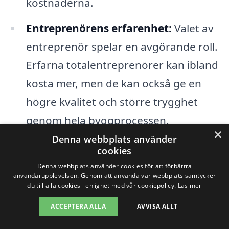
kostnaderna.
Entreprenörens erfarenhet:
Valet av
entreprenör spelar en avgörande roll.
Erfarna totalentreprenörer kan ibland
kosta mer, men de kan också ge en
högre kvalitet och större trygghet
genom hela byggprocessen.
×
Denna webbplats använder
Tidsramar:
Korta tidsramar kan leda
cookies
till högre kostnader på grund av
Denna webbplats använder cookies för att förbättra
användarupplevelsen. Genom att använda vår webbplats samtycker
övertid och behovet av att prioritera
du till alla cookies i enlighet med vår cookiepolicy.
Läs mer
projektet framför andra åtaganden.
ACCEPTERA ALLA
AVVISA ALLT