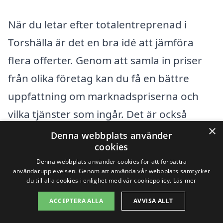
När du letar efter totalentreprenad i
Torshälla är det en bra idé att jämföra
flera offerter. Genom att samla in priser
från olika företag kan du få en bättre
uppfattning om marknadspriserna och
vilka tjänster som ingår. Det är också
×
viktigt att läsa recensioner och fråga om
Denna webbplats använder
cookies
referenser, så att du kan säkerställa att du
Denna webbplats använder cookies för att förbättra
väljer en aktör som uppfyller dina behov
användarupplevelsen. Genom att använda vår webbplats samtycker
du till alla cookies i enlighet med vår cookiepolicy.
Läs mer
och förväntningar. Att investera tid i att
ACCEPTERA ALLA
AVVISA ALLT
förstå vad som påverkar priset på
totalentreprenad kan i längden spara