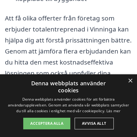
Att få olika offerter från företag som
erbjuder totalentreprenad i Vinninga kan
hjälpa dig att förstå prissättningen bättre.
Genom att jämföra flera erbjudanden kan
du hitta den mest kostnadseffektiva
lösningen som också uppfyller dina
×
Denna webbplats använder
kvalitetskrav. Det är också en bra idé att
cookies
kontrollera referenser och tidigare
Denna webbplats använder cookies för att förbättra
projekt hos de företag du överväger, för
användarupplevelsen. Genom att använda vår webbplats samtycker
du till alla cookies i enlighet med vår cookiepolicy.
Läs mer
att säkerställa att de kan leverera det
ACCEPTERA ALLA
AVVISA ALLT
arbete du förväntar dig.