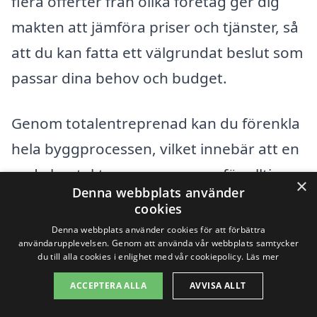
flera offerter från olika företag ger dig
makten att jämföra priser och tjänster, så
att du kan fatta ett välgrundat beslut som
passar dina behov och budget.
Genom totalentreprenad kan du förenkla
hela byggprocessen, vilket innebär att en
enda kontaktperson ansvarar för allting.
×
Denna webbplats använder
Vare sig du planerar en ny byggnad eller
cookies
en renovering kan det vara en stor fördel
Denna webbplats använder cookies för att förbättra
användarupplevelsen. Genom att använda vår webbplats samtycker
att konkurrensutsätta flera
du till alla cookies i enlighet med vår cookiepolicy.
Läs mer
entreprenörer för att få det bästa
ACCEPTERA ALLA
AVVISA ALLT
erbjudandet på totalentreprenad i