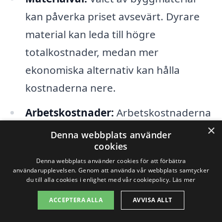
kan påverka priset avsevärt. Dyrare
material kan leda till högre
totalkostnader, medan mer
ekonomiska alternativ kan hålla
kostnaderna nere.
Arbetskostnader:
Arbetskostnaderna
×
kan variera beroende på
Denna webbplats använder
cookies
entreprenörens erfarenhet och
Denna webbplats använder cookies för att förbättra
omfattningen av arbete som krävs. Att
användarupplevelsen. Genom att använda vår webbplats samtycker
du till alla cookies i enlighet med vår cookiepolicy.
Läs mer
jämföra olika anbud kan ge en bättre
översikt över de aktuella kostnaderna
ACCEPTERA ALLA
AVVISA ALLT
i området.