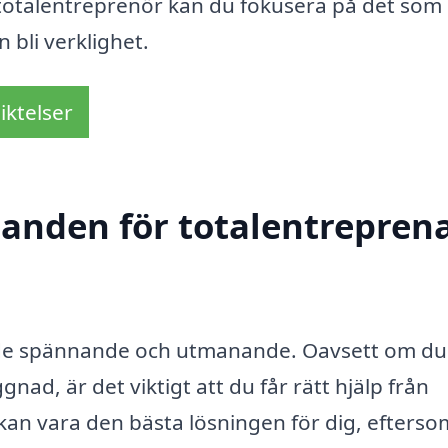
n totalentreprenör kan du fokusera på det som
n bli verklighet.
iktelser
danden för totalentreprena
både spännande och utmanande. Oavsett om du
gnad, är det viktigt att du får rätt hjälp från
kan vara den bästa lösningen för dig, efters