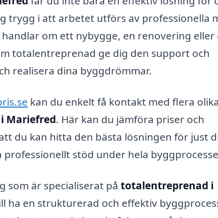
iefred
får du inte bara en effektiv lösning för d
 trygg i att arbetet utförs av professionella
handlar om ett nybygge, en renovering eller
nom totalentreprenad ge dig den support och
och realisera dina byggdrömmar.
ris.se
kan du enkelt få kontakt med flera olik
i Mariefred
. Här kan du jämföra priser och
 att du kan hitta den bästa lösningen för just d
 få professionellt stöd under hela byggprocess
ag som är specialiserat på
totalentreprenad i
ill ha en strukturerad och effektiv byggproces