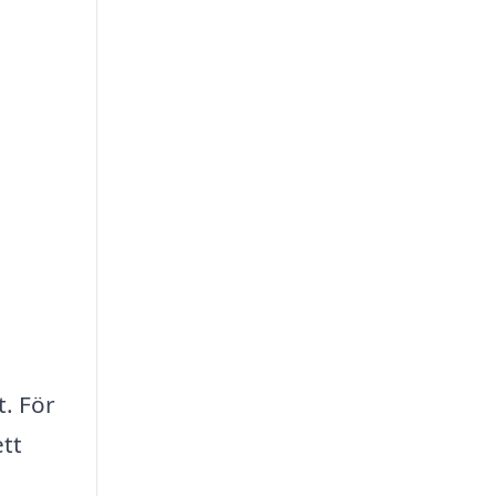
. För
tt