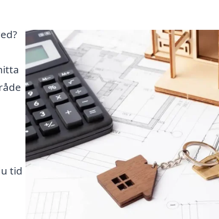
red?
hitta
mråde
u tid