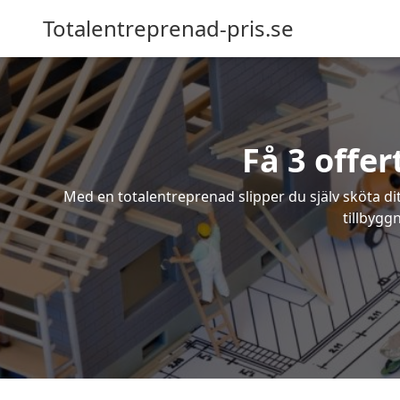
Totalentreprenad-pris.se
Få 3 offe
Med en totalentreprenad slipper du själv sköta dit
tillbygg