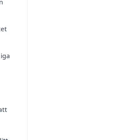
an
tet
diga
att