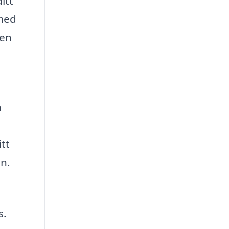
itt
 med
 en
a
itt
en.
s.