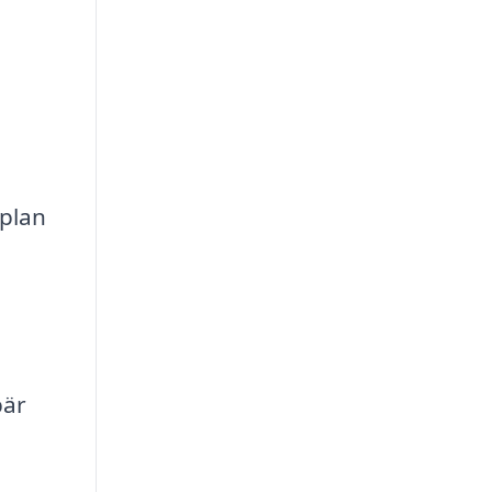
 plan
a
bär