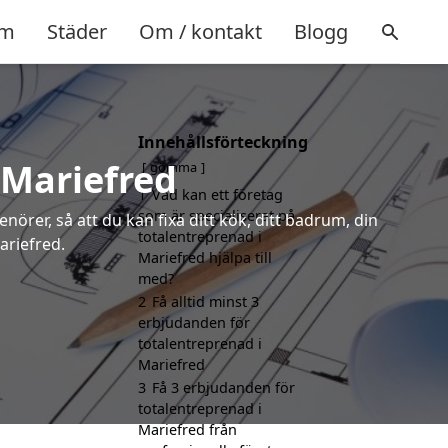
m
Städer
Om / kontakt
Blogg
Innehållsförteckning
 Mariefred
gömma
1
Vad kan ett företag
som är specialiserat på
örer, så att du kan fixa ditt kök, ditt badrum, din
totalentreprenad i
ariefred.
Mariefred hjälpa till
med?
2
Få alltid minst 3
erbjudanden för
totalentreprenad i
Mariefred
3
Få 3 erbjudanden för
totalentreprenad i
Mariefred från