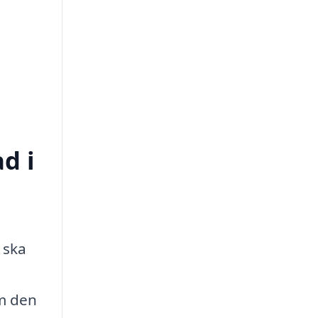
d i
 ska
om den