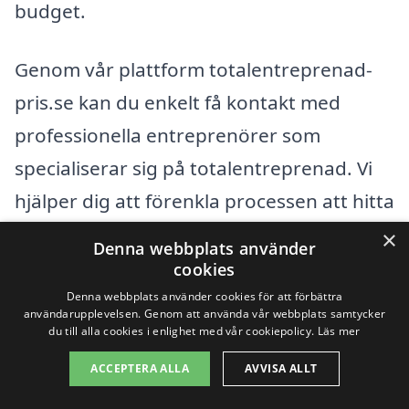
budget.
Genom vår plattform totalentreprenad-
pris.se kan du enkelt få kontakt med
professionella entreprenörer som
specialiserar sig på totalentreprenad. Vi
hjälper dig att förenkla processen att hitta
den rätta partnern för just ditt
×
Denna webbplats använder
byggprojekt, så att du kan navigera
cookies
genom prissättning och erbjudanden
Denna webbplats använder cookies för att förbättra
användarupplevelsen. Genom att använda vår webbplats samtycker
med större förtroende.
du till alla cookies i enlighet med vår cookiepolicy.
Läs mer
ACCEPTERA ALLA
AVVISA ALLT
Få 3 erbjudanden, gratis och utan