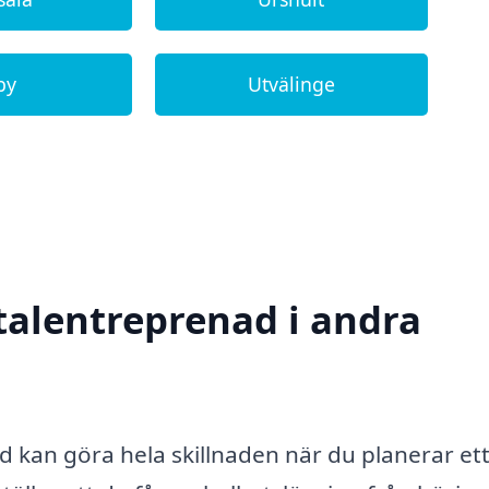
by
Utvälinge
otalentreprenad i andra
ad kan göra hela skillnaden när du planerar et