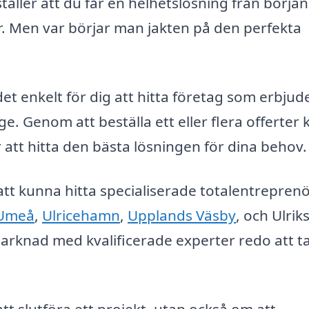
ller att du får en helhetslösning från början t
ar. Men var börjar man jakten på den perfekta
det enkelt för dig att hitta företag som erbjud
e. Genom att beställa ett eller flera offerter 
 att hitta den bästa lösningen för dina behov.
tt kunna hitta specialiserade totalentreprenö
Umeå
,
Ulricehamn
,
Upplands Väsby
, och Ulrik
arknad med kvalificerade experter redo att ta
t slutföra ett projekt, utan också om att