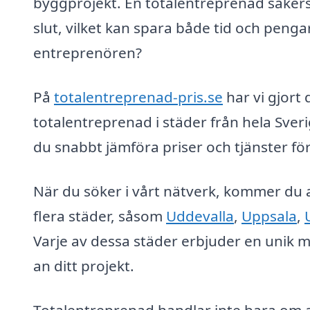
byggprojekt. En totalentreprenad säkerstä
slut, vilket kan spara både tid och peng
entreprenören?
På
totalentreprenad-pris.se
har vi gjort 
totalentreprenad i städer från hela Sverig
du snabbt jämföra priser och tjänster för
När du söker i vårt nätverk, kommer du a
flera städer, såsom
Uddevalla
,
Uppsala
,
Varje av dessa städer erbjuder en unik m
an ditt projekt.
Totalentreprenad handlar inte bara om at