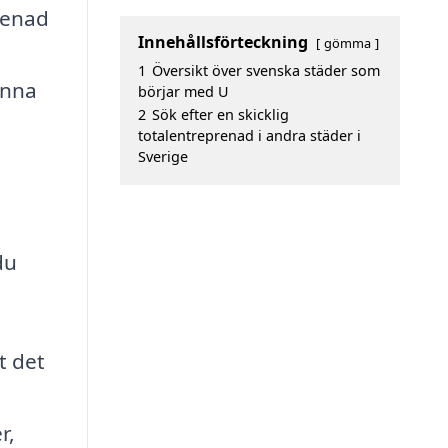
prenad
Innehållsförteckning
gömma
1
Översikt över svenska städer som
enna
börjar med U
2
Sök efter en skicklig
totalentreprenad i andra städer i
Sverige
du
t det
r,