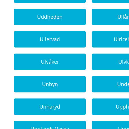
Uddheden
Ullå
Ullervad
Ulric
Ulvåker
Ulvk
Unbyn
Und
Unnaryd
Upph
Upplands Väsby
Upp