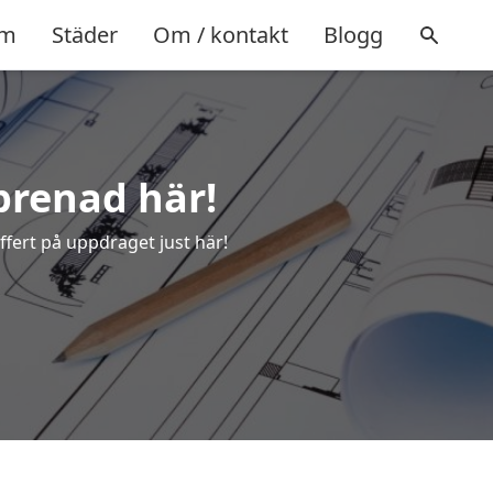
m
Städer
Om / kontakt
Blogg
prenad här!
ffert på uppdraget just här!