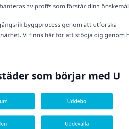
t hanteras av proffs som förstår dina önskemål
mgångsrik byggprocess genom att utforska
närhet. Vi finns här för att stödja dig genom 
städer som börjar med U
lum
Uddebo
den
Uddevalla