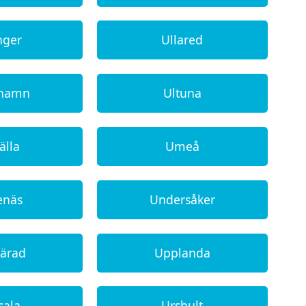
nger
Ullared
ehamn
Ultuna
älla
Umeå
enäs
Undersåker
ärad
Upplanda
sala
Urshult