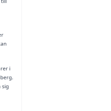
ill
er
kan
rer i
sberg.
 sig