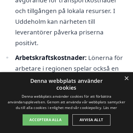
och tillgången på lokala resurser. I
Uddeholm kan närheten till
leverantörer påverka priserna
positivt.
Arbetskraftskostnader:
Lönerna för
arbetare i regionen spelar också en
×
stor roll. Låga arbetskraftskostnader
Denna webbplats använder
cookies
kan innebära att totalentreprenadens
Denna webbplats använder cookies för att förbättra
pris blir mer attraktivt.
användarupplevelsen. Genom att använda vår webbplats samtycker
du till alla cookies i enlighet med vår cookiepolicy.
Läs mer
Tidsperspektiv:
Om projektet har en
ACCEPTERA ALLA
AVVISA ALLT
snäv tidsram kan det leda till högre