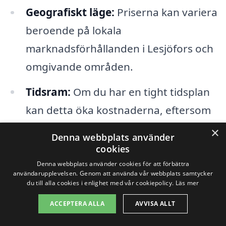
Geografiskt läge:
Priserna kan variera
beroende på lokala
marknadsförhållanden i Lesjöfors och
omgivande områden.
Tidsram:
Om du har en tight tidsplan
kan detta öka kostnaderna, eftersom
entreprenören kanske måste
×
Denna webbplats använder
prioritera ditt projekt framför andra.
cookies
Denna webbplats använder cookies för att förbättra
Entreprenörens erfarenhet:
En mer
användarupplevelsen. Genom att använda vår webbplats samtycker
du till alla cookies i enlighet med vår cookiepolicy.
Läs mer
erfaren totalentreprenör kan ta ut
ACCEPTERA ALLA
AVVISA ALLT
högre priser, men erbjuder ofta en