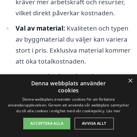
kräver mer arbetskraft och resurser,
vilket direkt påverkar kostnaden.
Val av material:
Kvaliteten och typen
av byggmaterial du väljer kan variera
stort i pris. Exklusiva material kommer
att öka totalkostnaden.
Byggstandarder och regler:
Lokala
×
Denna webbplats använder
byggregler och standarder kan
cookies
påverka både tid och kostnad. Det är
Denna webbplats använder cookies för att förbättra
användarupplevelsen. Genom att använda vår webbplats samtycker
viktigt att säkerställa att alla
du till alla cookies i enlighet med vår cookiepolicy.
Läs mer
nödvändiga tillstånd erhålls, vilket
ACCEPTERA ALLA
AVVISA ALLT
också kan påverka priset.