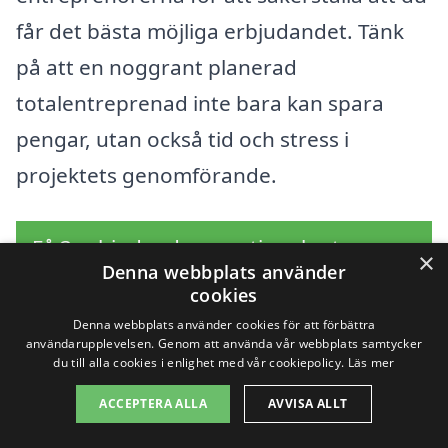
får det bästa möjliga erbjudandet. Tänk
på att en noggrant planerad
totalentreprenad inte bara kan spara
pengar, utan också tid och stress i
projektets genomförande.
Få 3 erbjudanden, gratis och utan
×
Denna webbplats använder
förpliktelser
cookies
Denna webbplats använder cookies för att förbättra
användarupplevelsen. Genom att använda vår webbplats samtycker
du till alla cookies i enlighet med vår cookiepolicy.
Läs mer
Sök efter en
ACCEPTERA ALLA
AVVISA ALLT
professionell för