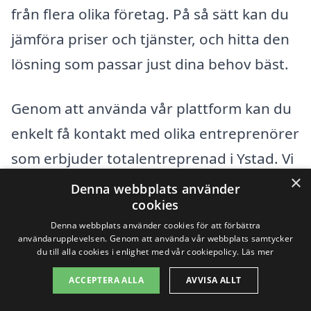
från flera olika företag. På så sätt kan du
jämföra priser och tjänster, och hitta den
lösning som passar just dina behov bäst.
Genom att använda vår plattform kan du
enkelt få kontakt med olika entreprenörer
som erbjuder totalentreprenad i Ystad. Vi
×
hjälper dig att samla in och jämföra
Denna webbplats använder
cookies
erbjudanden, vilket gör det enklare för
Denna webbplats använder cookies för att förbättra
dig att fatta ett beslut. Kom ihåg att ställa
användarupplevelsen. Genom att använda vår webbplats samtycker
du till alla cookies i enlighet med vår cookiepolicy.
Läs mer
frågor och vara tydlig med dina krav så
att du kan få det bästa möjliga
ACCEPTERA ALLA
AVVISA ALLT
erbjudandet för ditt nästa byggprojekt.