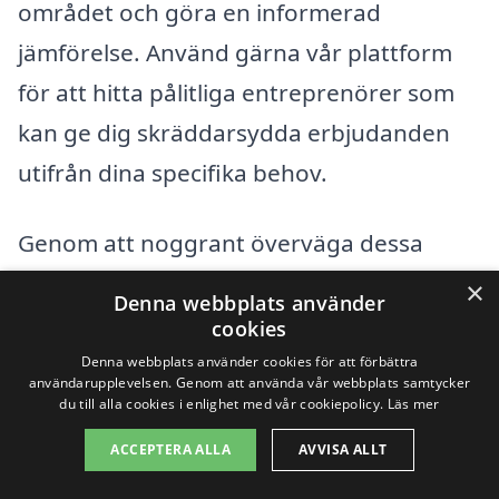
området och göra en informerad
jämförelse. Använd gärna vår plattform
för att hitta pålitliga entreprenörer som
kan ge dig skräddarsydda erbjudanden
utifrån dina specifika behov.
Genom att noggrant överväga dessa
faktorer kan du bättre uppskatta
×
Denna webbplats använder
kostnaderna och förbereda dig för en
cookies
framgångsrik byggprocess. Tveka inte att
Denna webbplats använder cookies för att förbättra
användarupplevelsen. Genom att använda vår webbplats samtycker
kontakta olika entreprenörer för att
du till alla cookies i enlighet med vår cookiepolicy.
Läs mer
diskutera dina planer och få inspiration till
ACCEPTERA ALLA
AVVISA ALLT
ditt projekt!