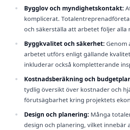
Bygglov och myndighetskontakt:
At
komplicerat. Totalentreprenadföretag
och säkerställa att arbetet följer alla
Byggkvalitet och säkerhet:
Genom at
arbetet utförs enligt gällande kvalit
inkluderar också kompletterande in
Kostnadsberäkning och budgetplan
tydlig översikt över kostnader och hjä
förutsägbarhet kring projektets eko
Design och planering:
Många totalen
design och planering, vilket innebär a