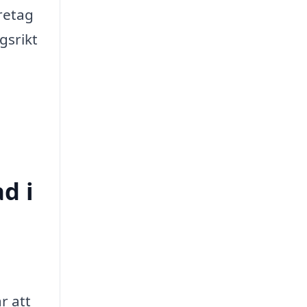
öretag
gsrikt
d i
r att