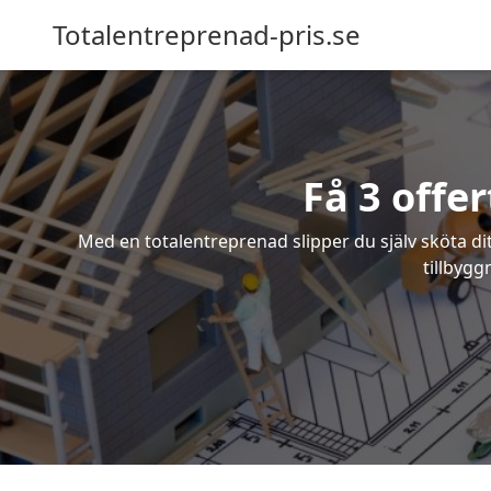
Totalentreprenad-pris.se
Få 3 offe
Med en totalentreprenad slipper du själv sköta dit
tillbygg