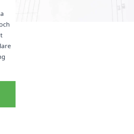
ta
 och
t
lare
ng