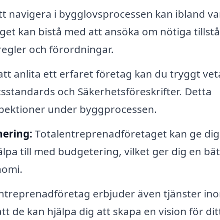
t navigera i bygglovsprocessen kan ibland va
et kan bistå med att ansöka om nötiga tillst
 regler och förordningar.
t anlita ett erfaret företag kan du tryggt vet
etsstandards och Säkerhetsföreskrifter. Detta
spektioner under byggprocessen.
ering:
Totalentreprenadföretaget kan ge dig
lpa till med budgetering, vilket ger dig en bät
nomi.
treprenadföretag erbjuder även tjänster in
tt de kan hjälpa dig att skapa en vision för dit