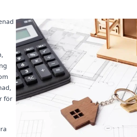
renad
n,
ing
 om
nad,
r för
ära