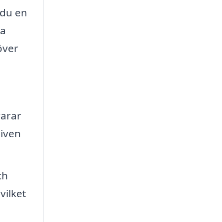
 du en
ra
över
varar
given
ch
vilket