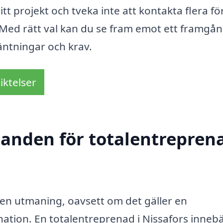
tt projekt och tveka inte att kontakta flera f
. Med rätt val kan du se fram emot ett framgån
äntningar och krav.
iktelser
danden för totalentreprena
en utmaning, oavsett om det gäller en
tion. En totalentreprenad i Nissafors innebä