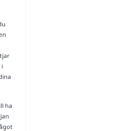
du
sen
tjar
 i
dina
ll ha
rjan
något