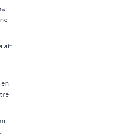
ra
ånd
a att
 en
tre
om
t