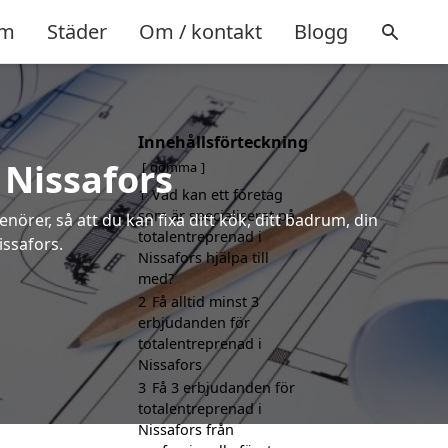
m
Städer
Om / kontakt
Blogg
Innehållsförteckning
 Nissafors
gömma
1
Vad kan ett företag
som är specialiserat på
örer, så att du kan fixa ditt kök, ditt badrum, din
totalentreprenad i
issafors.
Nissafors hjälpa till
med?
2
Få alltid minst 3
erbjudanden för
totalentreprenad i
Nissafors
3
Få 3 erbjudanden för
totalentreprenad i
Nissafors från