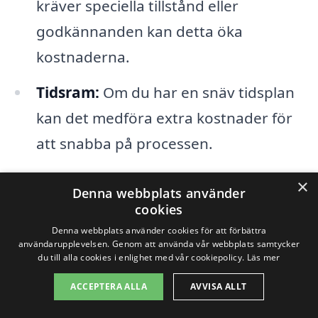
kräver speciella tillstånd eller
godkännanden kan detta öka
kostnaderna.
Tidsram:
Om du har en snäv tidsplan
kan det medföra extra kostnader för
att snabba på processen.
×
För att säkerställa att du får det bästa
Denna webbplats använder
cookies
möjliga erbjudandet rekommenderar vi
Denna webbplats använder cookies för att förbättra
att du inhämtar flera offerter från olika
användarupplevelsen. Genom att använda vår webbplats samtycker
du till alla cookies i enlighet med vår cookiepolicy.
Läs mer
entreprenörer i Lillkyrka. Våra resurser på
ACCEPTERA ALLA
AVVISA ALLT
totalentreprenad-pris.se gör det enkelt
för dig att jämföra priser och hitta en