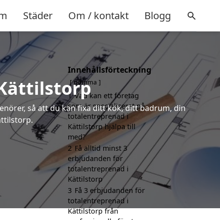
m
Städer
Om / kontakt
Blogg
Innehållsförteckning
Kättilstorp
gömma
1
Vad kan ett företag
som är specialiserat på
örer, så att du kan fixa ditt kök, ditt badrum, din
totalentreprenad i
ttilstorp.
Kättilstorp hjälpa till
med?
2
Få alltid minst 3
erbjudanden för
totalentreprenad i
Kättilstorp
3
Få 3 erbjudanden för
totalentreprenad i
Kättilstorp från