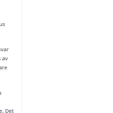
us
svar
s av
are
u
e. Det