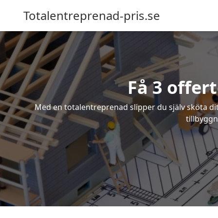
Totalentreprenad-pris.se
Få 3 offer
Med en totalentreprenad slipper du själv sköta dit
tillbyggn