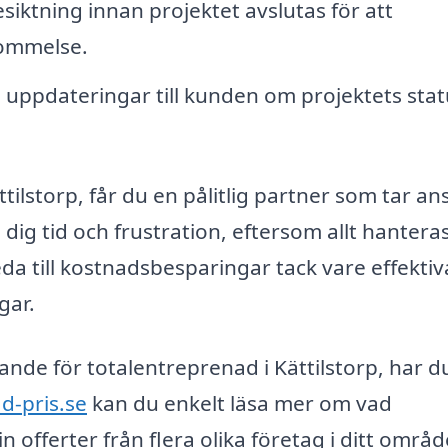
ktning innan projektet avslutas för att
skommelse.
ppdateringar till kunden om projektets stat
tilstorp, får du en pålitlig partner som tar an
dig tid och frustration, eftersom allt hantera
a till kostnadsbesparingar tack vare effektiv
gar.
ande för totalentreprenad i Kättilstorp, har d
d-pris.se
kan du enkelt läsa mer om vad
 offerter från flera olika företag i ditt områd