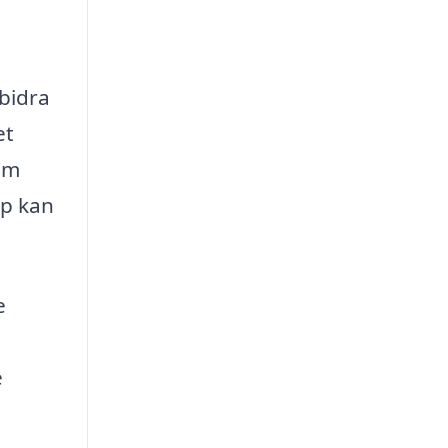
 bidra
et
om
rp kan
e
e