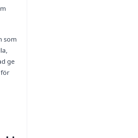
som
en som
la,
ad ge
 för