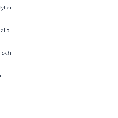
yller
alla
t och
a