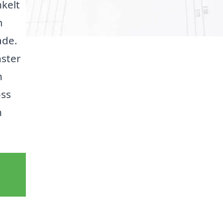
nkelt
m
åde.
nster
n
oss
n