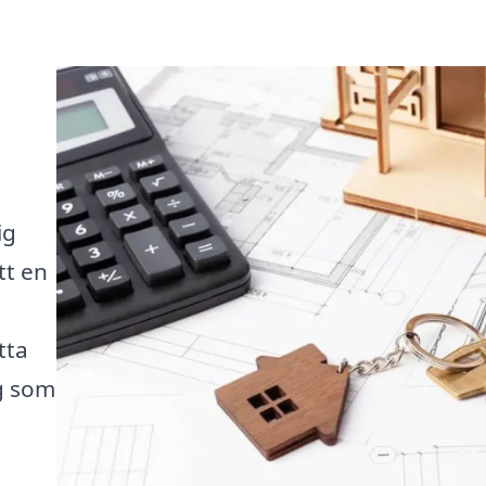
ig
tt en
tta
ig som