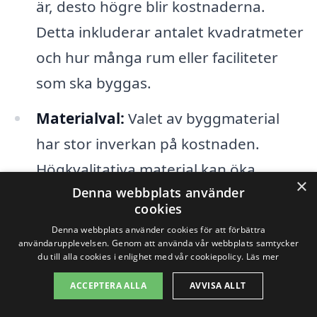
är, desto högre blir kostnaderna.
Detta inkluderar antalet kvadratmeter
och hur många rum eller faciliteter
som ska byggas.
Materialval:
Valet av byggmaterial
har stor inverkan på kostnaden.
Högkvalitativa material kan öka
×
Denna webbplats använder
utgifterna, men kan också bidra till
cookies
långsiktig hållbarhet.
Denna webbplats använder cookies för att förbättra
användarupplevelsen. Genom att använda vår webbplats samtycker
Arbetets omfattning:
Om arbetet
du till alla cookies i enlighet med vår cookiepolicy.
Läs mer
innefattar specialiserade tjänster eller
ACCEPTERA ALLA
AVVISA ALLT
skräddarsydda lösningar kan detta