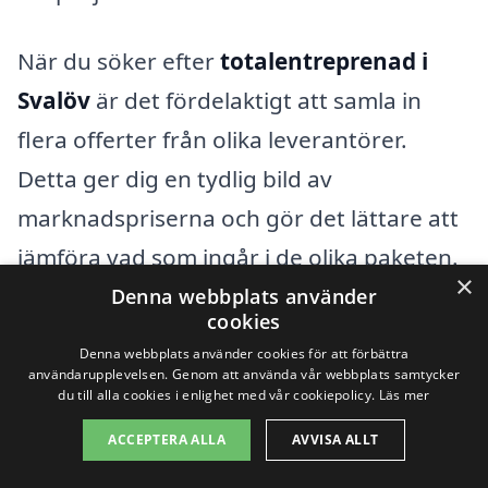
När du söker efter
totalentreprenad i
Svalöv
är det fördelaktigt att samla in
flera offerter från olika leverantörer.
Detta ger dig en tydlig bild av
marknadspriserna och gör det lättare att
jämföra vad som ingår i de olika paketen.
×
Att förstå vad som påverkar priserna kan
Denna webbplats använder
cookies
hjälpa dig att göra informerade beslut,
Denna webbplats använder cookies för att förbättra
både när det gäller budget och
användarupplevelsen. Genom att använda vår webbplats samtycker
du till alla cookies i enlighet med vår cookiepolicy.
Läs mer
förväntningar. Genom
totalentreprenad-
ACCEPTERA ALLA
AVVISA ALLT
pris.se
kan du enkelt hitta lokala företag